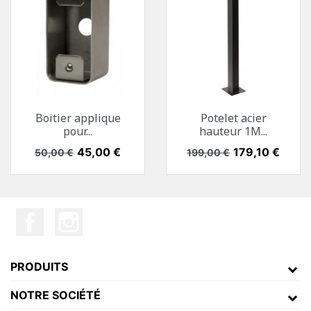
Boitier applique
Potelet acier
pour...
hauteur 1M...
Prix de base
Prix
45,00 €
Prix de base
Prix
179,10 €
50,00 €
199,00 €
PRODUITS
NOTRE SOCIÉTÉ