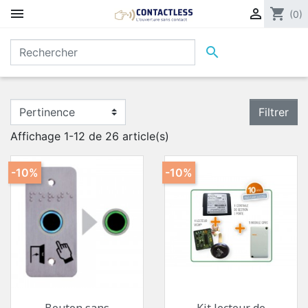


shopping_cart
(0)

Filtrer
Affichage 1-12 de 26 article(s)
-10%
-10%