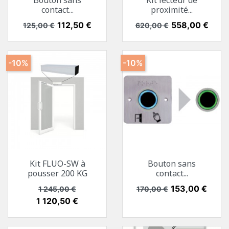
Bouton sans
Kit lecteur de
contact...
proximité...
Prix de base
Prix
112,50 €
Prix de base
Prix
558,00 €
125,00 €
620,00 €
-10%
-10%
Kit FLUO-SW à
Bouton sans
pousser 200 KG
contact...
Prix de base
Prix
Prix de base
Prix
153,00 €
1 245,00 €
170,00 €
1 120,50 €