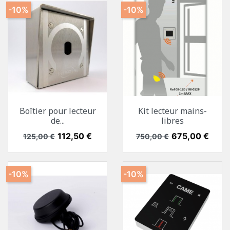
-10%
-10%
Boîtier pour lecteur
Kit lecteur mains-
de...
libres
Prix de base
Prix
112,50 €
Prix de base
Prix
675,00 €
125,00 €
750,00 €
-10%
-10%