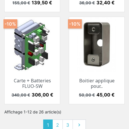
Prix de base
Prix
139,50 €
Prix de base
Prix
32,40 €
155,00 €
36,00 €
-10%
-10%
Carte + Batteries
Boitier applique
FLUO-SW
pour...
Prix de base
Prix
306,00 €
Prix de base
Prix
45,00 €
340,00 €
50,00 €
Affichage 1-12 de 26 article(s)
1
2
3
Suivant
